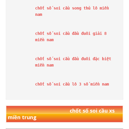
chốt số soi cầu song thủ lô miền 
nam
chốt số soi cầu đầu đuôi giải 8 
miền nam
chốt số soi cầu đầu đuôi đặc biệt 
miền nam
chốt số soi cầu xs
miền trung