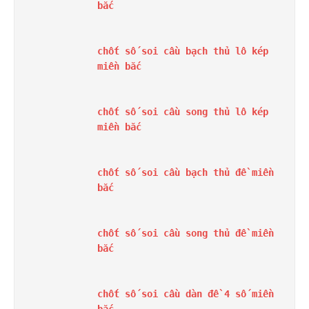
bắc
chốt số soi cầu bạch thủ lô kép 
miền bắc
chốt số soi cầu song thủ lô kép 
miền bắc
chốt số soi cầu bạch thủ đề miền 
bắc
chốt số soi cầu song thủ đề miền 
bắc
chốt số soi cầu dàn đề 4 số miền 
bắc