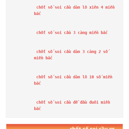
 chốt số soi cầu dàn lô xiên 4 miền 
 chốt số soi cầu dàn 3 càng 2 số 
 chốt số soi cầu dàn lô 10 số miền 
 chốt số soi cầu đề đầu đuôi miền 
bắc
chốt số soi cầu xs