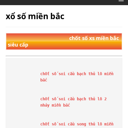
xổ số miền bắc
chốt số xs miền bắc
siêu cấp
chốt số soi cầu bạch thủ lô miền 
chốt số soi cầu bạch thủ lô 2 
nháy miền bắc
chốt số soi cầu song thủ lô miền 