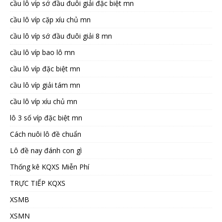
cầu lô víp sớ đầu đuôi giải đặc biệt mn
cầu lô víp cặp xíu chủ mn
cầu lô víp sớ đầu đuôi giải 8 mn
cầu lô víp bao lô mn
cầu lô víp đặc biệt mn
cầu lô víp giải tám mn
cầu lô víp xíu chủ mn
lô 3 số víp đặc biệt mn
Cách nuôi lô đề chuẩn
Lô đề nay đánh con gì
Thống kê KQXS Miễn Phí
TRỰC TIẾP KQXS
XSMB
XSMN