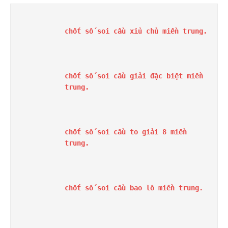
chốt số soi cầu xỉu chủ miền trung.
chốt số soi cầu giải đặc biệt miền 
trung.
chốt số soi cầu to giải 8 miền 
trung.
chốt số soi cầu bao lô miền trung.