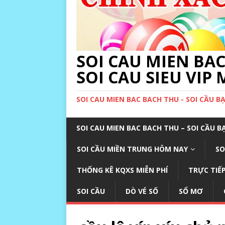
SOI CAU MIEN BAC
SOI CAU SIEU VIP
SOI CAU MIEN BAC BACH THU - SOI CẦU B
SOI CAU MIEN BAC BACH THU – SOI CẦU 
SOI CẦU MIỀN TRUNG HÔM NAY
SO
THỐNG KÊ KQXS MIỄN PHÍ
TRỰC TIẾ
SOI CẦU
DÒ VÉ SỐ
SỔ MƠ