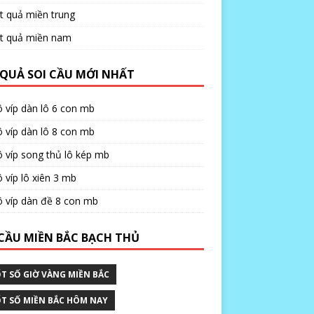
t quả miền trung
ết quả miền nam
 QUẢ SOI CẦU MỚI NHẤT
ô víp dàn lô 6 con mb
ô víp dàn lô 8 con mb
ô víp song thủ lô kép mb
ô víp lô xiên 3 mb
ô víp dàn đề 8 con mb
 CẦU MIỀN BẮC BẠCH THỦ
T SỐ GIỜ VÀNG MIỀN BẮC
T SỐ MIỀN BẮC HÔM NAY