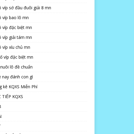
ô víp sớ đầu đuôi giải 8 mn
ô víp bao lô mn
ô víp đặc biệt mn
ô víp giải tám mn
ô víp xíu chủ mn
số víp đặc biệt mn
nuôi lô đề chuẩn
 nay đánh con gì
g kê KQXS Miễn Phí
 TIẾP KQXS
B
N
T