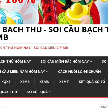
 BACH THU - SOI CẦU BẠCH
 MB
ẠCH THỦ HÔM NAY - SOI CAU SIEU VIP MB
BẠCH THỦ HÔM NAY
SOI CẦU MIỀN BẮC HÔM NAY
SOI
I CẦU MIỀN NAM HÔM NAY
CÁCH NUÔI LÔ ĐỀ CHUẨN
P KQXS
XSMB
XSMN
XSMT
KẾT QUẢ XỔ SỐ
QUAY THỬ
SỐ KẾT QUẢ