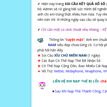
✔ Hiện nay trang
SOI CẦU KẾT QUẢ XỔ SỐ
c
hộ. Admin sẽ cố gắng hết sức mình để nghiên
anh chị em trúng thật nhiều hơn nữa. Tuy nh
nên nản chí. Vì những ngày sau cầu sẽ quay trở
✔
Chỉ cần một cú click chuột nhẹ nhàng – 
Thông tin “
tuyệt mật
“: Anh em chuẩ
NAM
siêu đẹp chưa từng có. Cơ hội p
phải hối hận đấy.
★
Soi Cầu
XỈU CHỦ MIỀN NAM
(1 ngày)
★
Các Bạn Có Thể Nạp Thẻ Đề Nhận Số
★
Có Thể Nạp Cộng Dồn, Bao Nhiêu Cái Nạp
★
Hỗ Trợ:
Viettel, Mobiphone, Vinaphone, V
LIÊN HỆ KHI NẠP THẺ BỊ LỖI:
chá
★
Sau Khi Nạp Thẻ Thành Công, Các 