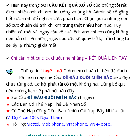
✔ Hiện nay trang
SOI CẦU KẾT QUẢ XỔ SỐ
của chúng tôi rất
được nhiều anh chị em tin tưởng và ủng hộ. Admin sẽ cố gắng
hết sức mình để nghiên cứu, phân tích . Chọn lọc ra nhũng con
số cực chuẩn để anh chị em trúng thật nhiều hơn nữa. Tuy
nhiên có một vài ngày cầu về quá lệch anh chị em cũng không
nên nản chí. Vì những ngày sau cầu sẽ quay trở lại, rồi chúng ta
sẽ lấy lại những gì đã mất
✔
Chỉ cần một cú click chuột nhẹ nhàng – KẾT QUẢ LIỀN TAY
Thông tin “
tuyệt mật
“: Anh em chuẩn bị tiền để đánh
lớn hôm nay nhé Cầu
ĐỀ ĐẦU ĐUÔI MIỀN BẮC
siêu đẹp
chưa từng có. Cơ hội phát tài có một không hai. Đừng bỏ qua
nếu không bạn sẽ phải hối hận đấy.
★
Soi Cầu
ĐỀ ĐẦU ĐUÔI MIỀN BẮC
(1 ngày)
★
Các Bạn Có Thể Nạp Thẻ Đề Nhận Số
★
Có Thể Nạp Cộng Dồn, Bao Nhiêu Cái Nạp Bấy Nhiêu Lần
(
Ví Dụ 4 cái 100k Nạp 4 Lần
)
★
Hỗ Trợ:
Viettel, Mobiphone, Vinaphone, VN-Mobile….