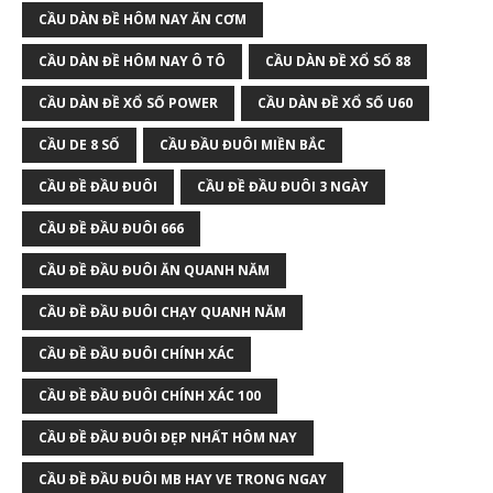
CẦU DÀN ĐỀ HÔM NAY ĂN CƠM
CẦU DÀN ĐỀ HÔM NAY Ô TÔ
CẦU DÀN ĐỀ XỔ SỐ 88
CẦU DÀN ĐỀ XỔ SỐ POWER
CẦU DÀN ĐỀ XỔ SỐ U60
CẦU DE 8 SỐ
CẦU ĐẦU ĐUÔI MIỀN BẮC
CẦU ĐỀ ĐẦU ĐUÔI
CẦU ĐỀ ĐẦU ĐUÔI 3 NGÀY
CẦU ĐỀ ĐẦU ĐUÔI 666
CẦU ĐỀ ĐẦU ĐUÔI ĂN QUANH NĂM
CẦU ĐỀ ĐẦU ĐUÔI CHẠY QUANH NĂM
CẦU ĐỀ ĐẦU ĐUÔI CHÍNH XÁC
CẦU ĐỀ ĐẦU ĐUÔI CHÍNH XÁC 100
CẦU ĐỀ ĐẦU ĐUÔI ĐẸP NHẤT HÔM NAY
CẦU ĐỀ ĐẦU ĐUÔI MB HAY VE TRONG NGAY