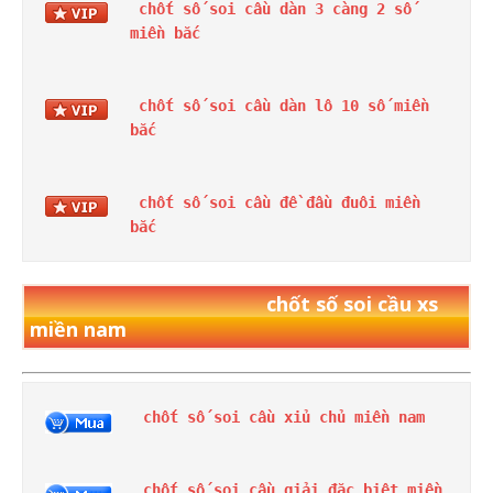
 chốt số soi cầu dàn 3 càng 2 số 
 chốt số soi cầu dàn lô 10 số miền 
 chốt số soi cầu đề đầu đuôi miền 
bắc
chốt số soi cầu xs
miền nam
chốt số soi cầu xỉu chủ miền nam
chốt số soi cầu giải đặc biệt miền 