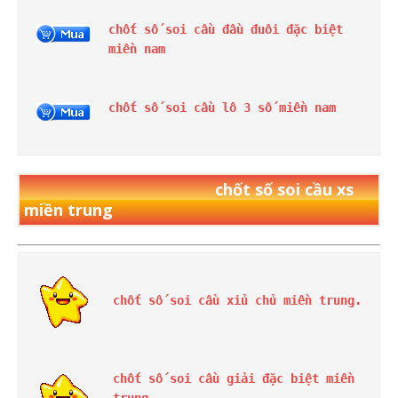
chốt số soi cầu đầu đuôi đặc biệt 
miền nam
chốt số soi cầu xs
miền trung
chốt số soi cầu xỉu chủ miền trung.
chốt số soi cầu giải đặc biệt miền 