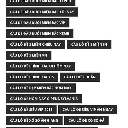
CẦU ĐỀ ĐẦU ĐUÔI MIỀN BẮC TỈ PHÚ
CẦU ĐỀ ĐẦU ĐUÔI MIỀN BẮC TỐI NAY
CẦU ĐỀ ĐẦU ĐUÔI MIỀN BẮC VÍP
CẦU ĐỀ ĐẦU ĐUÔI MIỀN BẮC XSMB
CẦU LÔ ĐỀ 3 MIỀN CHIỀU NAY
CẦU LÔ ĐỀ 3 MIỀN IN
CẦU LÔ ĐỀ 3 MIỀN VN
CẦU LÔ ĐỀ CHÍNH XÁC ƠI HÔM NAY
CẦU LÔ ĐỀ CHÍNH XÁC US
CẦU LÔ ĐỀ CHUẨN
CẦU LÔ ĐỀ ĐẸP MIỀN BẮC HÔM NAY
CẦU LÔ ĐỀ HÔM NAY O PENNSYLVANIA
CẦU LÔ ĐỀ SIÊU VIP 2018
CẦU LÔ ĐỀ SIÊU VIP ĂN NGAY
CẦU LÔ ĐỀ XỔ SỐ ĂN GIANG
CẦU LÔ ĐỀ XỔ SỐ ĐÁ