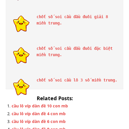
chốt số soi cầu đầu đuôi giải 8 
miền trung.
chốt số soi cầu đầu đuôi đặc biệt 
miền trung.
chốt số soi cầu lô 3 số miền trung.
Related Posts:
cầu lô víp dàn đề 10 con mb
cầu lô víp dàn đề 4 con mb
cầu lô víp dàn đề 6 con mb