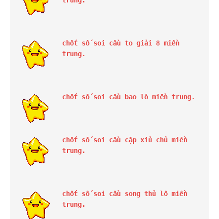
trung.
chốt số soi cầu to giải 8 miền 
trung.
chốt số soi cầu bao lô miền trung.
chốt số soi cầu cặp xỉu chủ miền 
trung.
chốt số soi cầu song thủ lô miền 
trung.