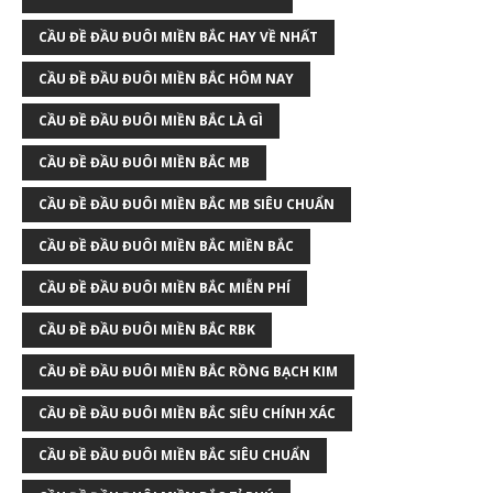
CẦU ĐỀ ĐẦU ĐUÔI MIỀN BẮC HAY VỀ NHẤT
CẦU ĐỀ ĐẦU ĐUÔI MIỀN BẮC HÔM NAY
CẦU ĐỀ ĐẦU ĐUÔI MIỀN BẮC LÀ GÌ
CẦU ĐỀ ĐẦU ĐUÔI MIỀN BẮC MB
CẦU ĐỀ ĐẦU ĐUÔI MIỀN BẮC MB SIÊU CHUẨN
CẦU ĐỀ ĐẦU ĐUÔI MIỀN BẮC MIỀN BẮC
CẦU ĐỀ ĐẦU ĐUÔI MIỀN BẮC MIỄN PHÍ
CẦU ĐỀ ĐẦU ĐUÔI MIỀN BẮC RBK
CẦU ĐỀ ĐẦU ĐUÔI MIỀN BẮC RỒNG BẠCH KIM
CẦU ĐỀ ĐẦU ĐUÔI MIỀN BẮC SIÊU CHÍNH XÁC
CẦU ĐỀ ĐẦU ĐUÔI MIỀN BẮC SIÊU CHUẨN