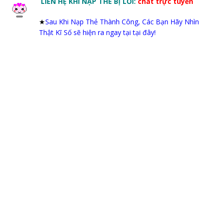
LIÊN HỆ KHI NẠP THẺ BỊ LỖI:
chát trực tuyến
★
Sau Khi Nạp Thẻ Thành Công, Các Bạn Hãy Nhìn
Thật Kĩ Số sẽ hiện ra ngay tại tại đây!