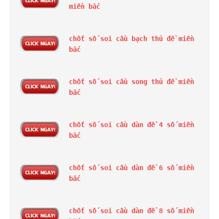
miền bắc
chốt số soi cầu bạch thủ đề miền 
bắc
chốt số soi cầu song thủ đề miền 
bắc
chốt số soi cầu dàn đề 4 số miền 
bắc
chốt số soi cầu dàn đề 6 số miền 
bắc
chốt số soi cầu dàn đề 8 số miền 