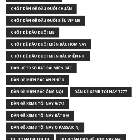
CHỐT DÀN ĐỀ ĐẦU ĐUÔI CHUẨN
CHỐT DÀN ĐỀ ĐẦU ĐUÔI SIÊU VIP MB
CHỐT ĐỀ ĐẦU ĐUÔI MB
CHỐT ĐỀ ĐẦU ĐUÔI MIỀN BẮC HÔM NAY
CHỐT ĐỀ ĐẦU ĐUÔI MIỀN BẮC MIỄN PHÍ
DÀN ĐỀ 50 SỐ BẤT BẠI MIỀN BẮC
DÀN ĐỀ MIỀN BẮC ĂN NHIỀU
DÀN ĐỀ MIỀN BẮC ÔNG NỘI
DÀN ĐỀ XSMB TỐI NAY 7777
DÀN ĐỀ XSMB TỐI NAY 9/7/2
DÀN ĐỀ XSMB TỐI NAY BẤT BẠI
DÀN ĐỀ XSMB TỐI NAY O PASSAIC NJ
DU DOAN DAU DUOI
DỰ ĐOÁN DÀN ĐỀ HÔM NAY 666