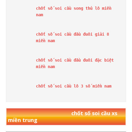
chốt số soi cầu song thủ lô miền 
nam
chốt số soi cầu đầu đuôi giải 8 
miền nam
chốt số soi cầu đầu đuôi đặc biệt 
miền nam
chốt số soi cầu xs
miền trung