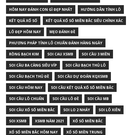
HÔM NAY ĐÁNH CON GÌ ĐẸP NHẤT
HƯỚNG DẪN TÍNH LÔ
KẾT QUẢ XỔ SỐ
KẾT QUẢ XỔ SỐ MIỀN BẮC SIÊU CHÍNH XÁC
LÔ ĐẸP HÔM NAY
MẸO ĐÁNH ĐỀ
PHƯƠNG PHÁP TÍNH LÔ CHUẨN ĐÁNH HÀNG NGÀY
RỒNG BẠCH KIM
SOI CAU XSMB
SOI CẦU 3 MIỀN
SOI CẦU BA CÀNG SIÊU VÍP
SOI CẦU BẠCH THỦ LÔ
SOI CẦU BẠCH THỦ ĐỀ
SOI CẦU DỰ ĐOÁN KQXSMB
SOI CẦU HÔM NAY
SOI CẦU KẾT QUẢ XỔ SỐ MIỀN BẮC
SOI CẦU LÔ CHUẨN
SOI CẦU LÔ ĐỀ
SOI CẦU MB
SOI CẦU XỔ SỐ MIỀN BẮC
SOI LO 2 NHÁY
SOI LÔ XIÊN
SOI XSMB
XSMB NĂM 2021
XỔ SỐ MIỀN BẮC
XỔ SỐ MIỀN BẮC HÔM NAY
XỔ SỐ MIỀN TRUNG