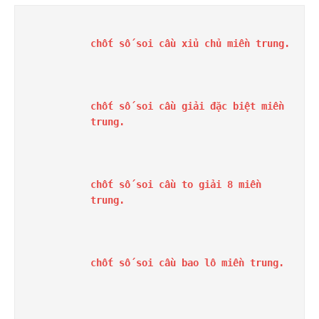
chốt số soi cầu xỉu chủ miền trung.
chốt số soi cầu giải đặc biệt miền 
trung.
chốt số soi cầu to giải 8 miền 
trung.
chốt số soi cầu bao lô miền trung.