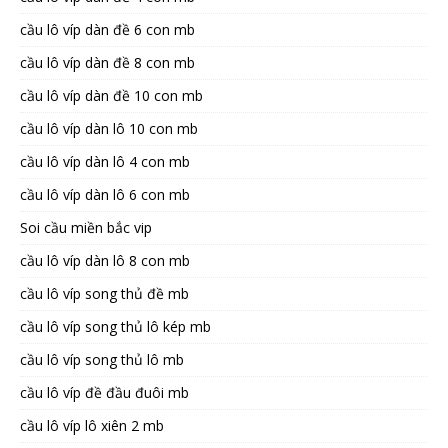
cầu lô víp dàn đề 6 con mb
cầu lô víp dàn đề 8 con mb
cầu lô víp dàn đề 10 con mb
cầu lô víp dàn lô 10 con mb
cầu lô víp dàn lô 4 con mb
cầu lô víp dàn lô 6 con mb
Soi cầu miền bắc vip
cầu lô víp dàn lô 8 con mb
cầu lô víp song thủ đề mb
cầu lô víp song thủ lô kép mb
cầu lô víp song thủ lô mb
cầu lô víp đề đầu đuôi mb
cầu lô víp lô xiên 2 mb