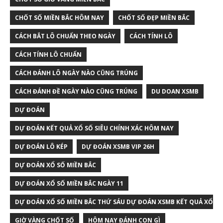
CHỐT SỐ MIỀN BẮC HÔM NAY
CHỐT SỐ ĐẸP MIỀN BẮC
CÁCH BẮT LÔ CHUẨN THEO NGÀY
CÁCH TÍNH LÔ
CÁCH TÍNH LÔ CHUẨN
CÁCH ĐÁNH LÔ NGÀY NÀO CŨNG TRÚNG
CÁCH ĐÁNH ĐỀ NGÀY NÀO CŨNG TRÚNG
DU DOAN XSMB
DỰ ĐOÁN
DỰ ĐOÁN KẾT QUẢ XỔ SỐ SIÊU CHÍNH XÁC HÔM NAY
DỰ ĐOÁN LÔ KÉP
DỰ ĐOÁN XSMB VIP 26H
DỰ ĐOÁN XỔ SỐ MIỀN BẮC
DỰ ĐOÁN XỔ SỐ MIỀN BẮC NGÀY 11
DỰ ĐOÁN XỔ SỐ MIỀN BẮC THỨ SÁU DỰ ĐOÁN XSMB KẾT QUẢ XỔ SỐ 
GIỜ VÀNG CHỐT SỐ
HÔM NAY ĐÁNH CON GÌ