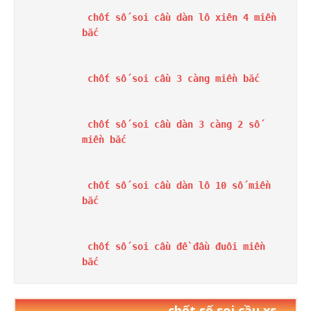
 chốt số soi cầu dàn lô xiên 4 miền 
 chốt số soi cầu dàn 3 càng 2 số 
 chốt số soi cầu dàn lô 10 số miền 
 chốt số soi cầu đề đầu đuôi miền 
bắc
chốt số soi cầu xs