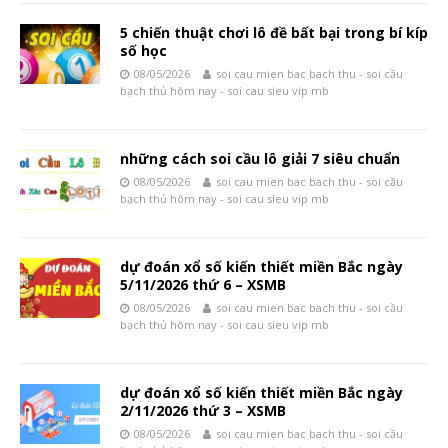
5 chiến thuật chơi lô đề bất bại trong bí kíp
số học
08/05/2026
soi cau mien bac bach thu - soi cầu
bạch thủ hôm nay - soi cau sieu vip mb
những cách soi cầu lô giải 7 siêu chuẩn
08/05/2026
soi cau mien bac bach thu - soi cầu
bạch thủ hôm nay - soi cau sieu vip mb
dự đoán xổ số kiến thiết miền Bắc ngày
5/11/2026 thứ 6 – XSMB
08/05/2026
soi cau mien bac bach thu - soi cầu
bạch thủ hôm nay - soi cau sieu vip mb
dự đoán xổ số kiến thiết miền Bắc ngày
2/11/2026 thứ 3 – XSMB
08/05/2026
soi cau mien bac bach thu - soi cầu