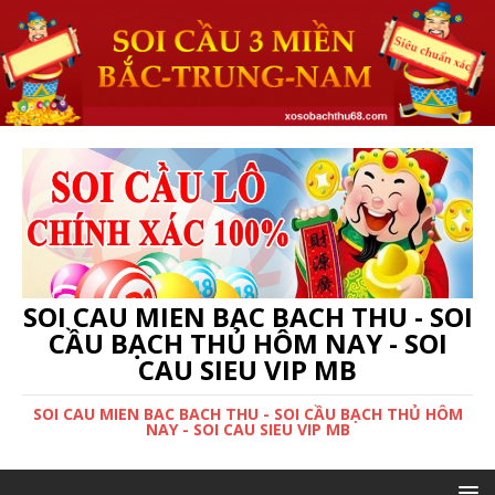
SOI CAU MIEN BAC BACH THU - SOI
CẦU BẠCH THỦ HÔM NAY - SOI
CAU SIEU VIP MB
SOI CAU MIEN BAC BACH THU - SOI CẦU BẠCH THỦ HÔM
NAY - SOI CAU SIEU VIP MB