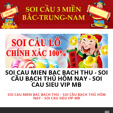
SOI CAU MIEN BAC BACH THU - SOI
CẦU BẠCH THỦ HÔM NAY - SOI
CAU SIEU VIP MB
SOI CAU MIEN BAC BACH THU - SOI CẦU BẠCH THỦ HÔM
NAY - SOI CAU SIEU VIP MB