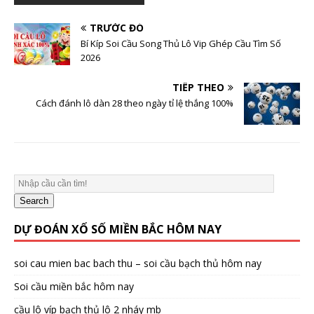
TRƯỚC ĐÓ
Bí Kíp Soi Cầu Song Thủ Lô Vip Ghép Cầu Tìm Số
2026
TIẾP THEO
Cách đánh lô dàn 28 theo ngày tỉ lệ thắng 100%
Search
DỰ ĐOÁN XỔ SỐ MIỀN BẮC HÔM NAY
soi cau mien bac bach thu – soi cầu bạch thủ hôm nay
Soi cầu miền bắc hôm nay
cầu lô víp bạch thủ lô 2 nháy mb