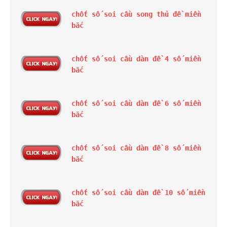
chốt số soi cầu song thủ đề miền 
bắc
chốt số soi cầu dàn đề 4 số miền 
bắc
chốt số soi cầu dàn đề 6 số miền 
bắc
chốt số soi cầu dàn đề 8 số miền 
bắc
chốt số soi cầu dàn đề 10 số miền 
bắc