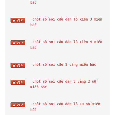
 chốt số soi cầu dàn lô xiên 3 miền 
 chốt số soi cầu dàn lô xiên 4 miền 
 chốt số soi cầu dàn 3 càng 2 số 
 chốt số soi cầu dàn lô 10 số miền 