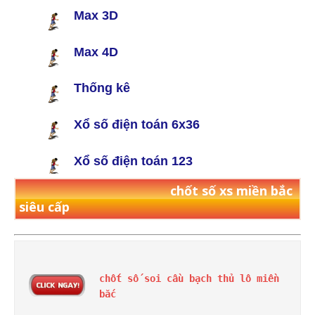
chốt số xs miền bắc
siêu cấp
chốt số soi cầu bạch thủ lô miền 