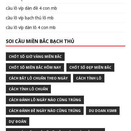
cầu lô víp dàn đề 4 con mb
cầu lô víp bạch thủ lô mb
cầu lô víp dàn lô 4 con mb
SOI CẦU MIỀN BẮC BẠCH THỦ
CHỐT SỐ GIỜ VÀNG MIỀN BẮC
CHỐT SỐ MIỀN BẮC HÔM NAY
CHỐT SỐ ĐẸP MIỀN BẮC
CÁCH BẮT LÔ CHUẨN THEO NGÀY
CÁCH TÍNH LÔ
CÁCH TÍNH LÔ CHUẨN
CÁCH ĐÁNH LÔ NGÀY NÀO CŨNG TRÚNG
CÁCH ĐÁNH ĐỀ NGÀY NÀO CŨNG TRÚNG
DU DOAN XSMB
DỰ ĐOÁN