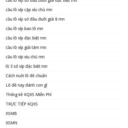
cầu lô víp sớ đầu đuôi giải đặc biệt mn
cầu lô víp cặp xíu chủ mn
cầu lô víp sớ đầu đuôi giải 8 mn
cầu lô víp bao lô mn
cầu lô víp đặc biệt mn
cầu lô víp giải tám mn
cầu lô víp xíu chủ mn
lô 3 số víp đặc biệt mn
Cách nuôi lô đề chuẩn
Lô đề nay đánh con gì
Thống kê KQXS Miễn Phí
TRỰC TIẾP KQXS
XSMB
XSMN