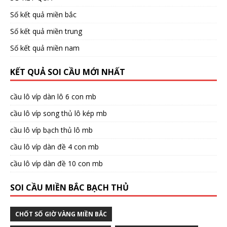
Số kết quả miền bắc
Số kết quả miền trung
Số kết quả miền nam
KẾT QUẢ SOI CẦU MỚI NHẤT
cầu lô víp dàn lô 6 con mb
cầu lô víp song thủ lô kép mb
cầu lô víp bạch thủ lô mb
cầu lô víp dàn đề 4 con mb
cầu lô víp dàn đề 10 con mb
SOI CẦU MIỀN BẮC BẠCH THỦ
CHỐT SỐ GIỜ VÀNG MIỀN BẮC