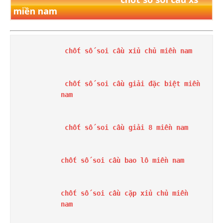
miền nam
chốt số soi cầu xỉu chủ miền nam
chốt số soi cầu giải đặc biệt miền 
nam
chốt số soi cầu giải 8 miền nam
chốt số soi cầu bao lô miền nam
chốt số soi cầu cặp xỉu chủ miền 
nam