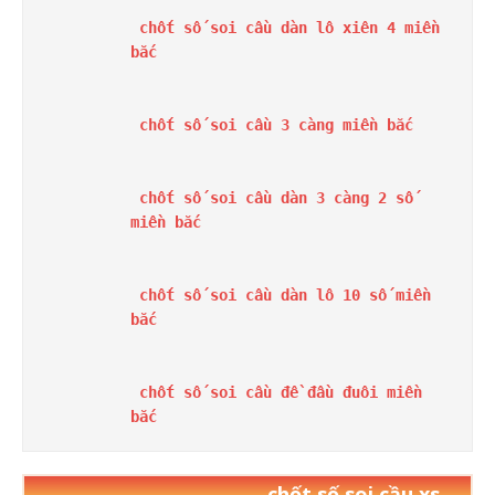
 chốt số soi cầu dàn lô xiên 4 miền 
 chốt số soi cầu dàn 3 càng 2 số 
 chốt số soi cầu dàn lô 10 số miền 
 chốt số soi cầu đề đầu đuôi miền 
bắc
chốt số soi cầu xs