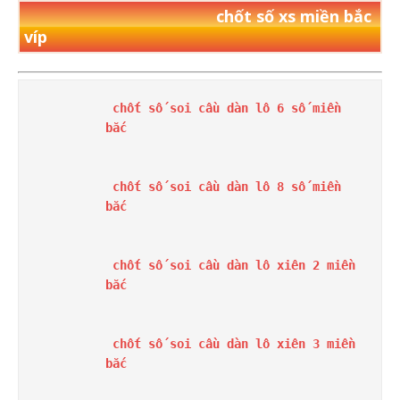
chốt số xs miền bắc
víp
chốt số soi cầu dàn lô 6 số miền 
chốt số soi cầu dàn lô 8 số miền 
chốt số soi cầu dàn lô xiên 2 miền 
 chốt số soi cầu dàn lô xiên 3 miền 