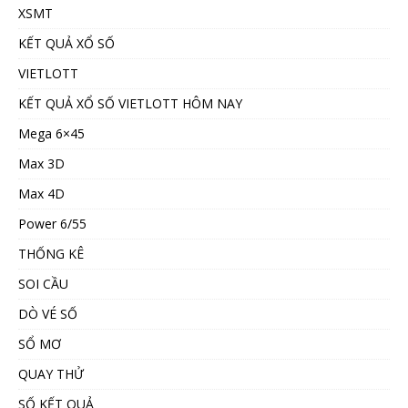
XSMT
KẾT QUẢ XỔ SỐ
VIETLOTT
KẾT QUẢ XỔ SỐ VIETLOTT HÔM NAY
Mega 6×45
Max 3D
Max 4D
Power 6/55
THỐNG KÊ
SOI CẦU
DÒ VÉ SỐ
SỔ MƠ
QUAY THỬ
SỐ KẾT QUẢ