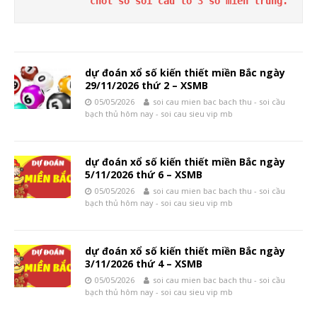
chốt số soi cầu lô 3 số miền trung.
dự đoán xổ số kiến thiết miền Bắc ngày
29/11/2026 thứ 2 – XSMB
05/05/2026
soi cau mien bac bach thu - soi cầu
bạch thủ hôm nay - soi cau sieu vip mb
dự đoán xổ số kiến thiết miền Bắc ngày
5/11/2026 thứ 6 – XSMB
05/05/2026
soi cau mien bac bach thu - soi cầu
bạch thủ hôm nay - soi cau sieu vip mb
dự đoán xổ số kiến thiết miền Bắc ngày
3/11/2026 thứ 4 – XSMB
05/05/2026
soi cau mien bac bach thu - soi cầu
bạch thủ hôm nay - soi cau sieu vip mb