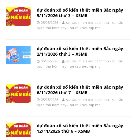
dự đoán xổ số kiến thiết miền Bắc ngày
9/11/2026 thứ 3 – XSMB
05/05/2026
soi cau mien bac bach thu - soi cầu
bạch thủ hôm nay - soi cau sieu vip mb
dự đoán xổ số kiến thiết miền Bắc ngày
2/11/2026 thứ 3 – XSMB
05/05/2026
soi cau mien bac bach thu - soi cầu
bạch thủ hôm nay - soi cau sieu vip mb
dự đoán xổ số kiến thiết miền Bắc ngày
6/11/2026 thứ 7 – XSMB
05/05/2026
soi cau mien bac bach thu - soi cầu
bạch thủ hôm nay - soi cau sieu vip mb
dự đoán xổ số kiến thiết miền Bắc ngày
12/11/2026 thứ 6 – XSMB