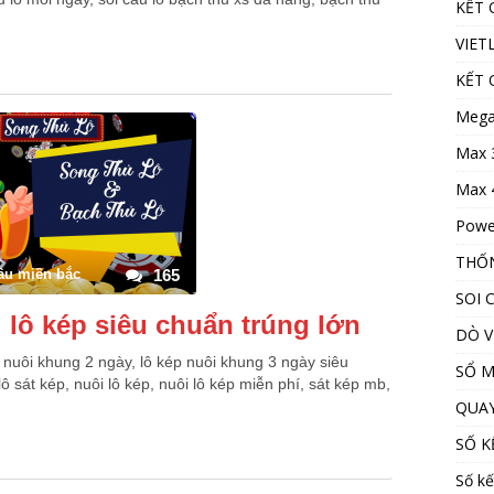
KẾT 
VIET
KẾT 
Mega
Max 
Max 
Powe
THỐ
SOI 
DÒ V
SỔ 
QUA
SỐ K
Số kế