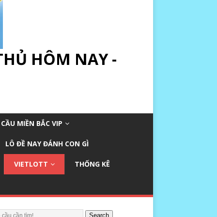
 THỦ HÔM NAY -
 CẦU MIỀN BẮC VIP
LÔ ĐỀ NAY ĐÁNH CON GÌ
VIETLOTT
THỐNG KÊ
Search