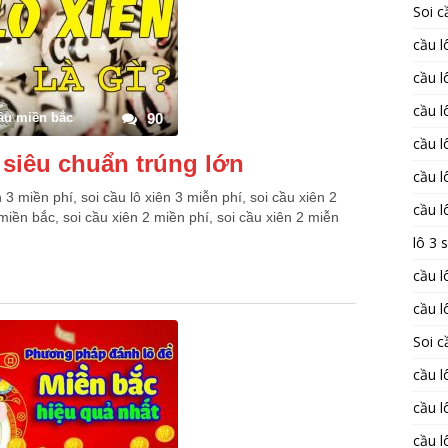
Soi c
cầu l
cầu l
cầu l
cầu l
cầu l
cầu l
lô 3 
cầu l
cầu l
Soi 
cầu l
cầu l
cầu l