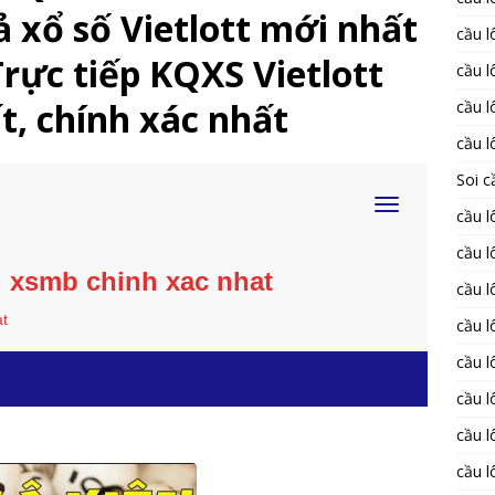
 xổ số Vietlott mới nhất
cầu l
rực tiếp KQXS Vietlott
cầu l
, chính xác nhất
cầu l
cầu l
Soi c
cầu l
cầu l
cầu l
cầu l
cầu l
cầu l
cầu l
cầu l