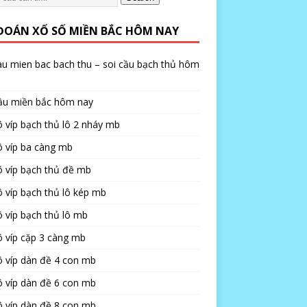
ĐOÁN XỔ SỐ MIỀN BẮC HÔM NAY
au mien bac bach thu – soi cầu bạch thủ hôm
cầu miền bắc hôm nay
ô víp bạch thủ lô 2 nháy mb
ô víp ba càng mb
ô víp bạch thủ đề mb
ô víp bạch thủ lô kép mb
ô víp bạch thủ lô mb
ô víp cặp 3 càng mb
ô víp dàn đề 4 con mb
ô víp dàn đề 6 con mb
ô víp dàn đề 8 con mb