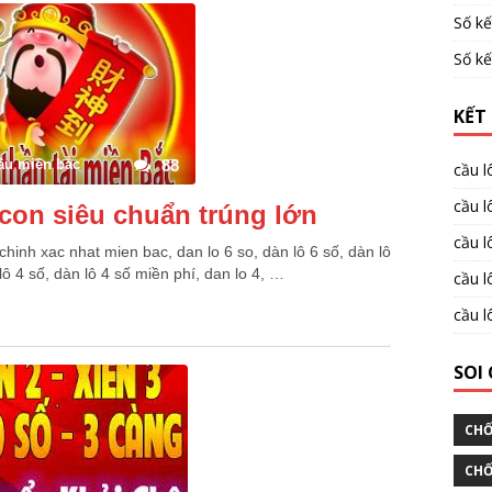
Số kế
Số k
KẾT
cầu l
cầu l
cầu l
cầu l
cầu l
SOI
CHỐ
CHỐ