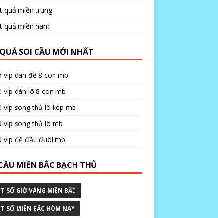
t quả miền trung
ết quả miền nam
 QUẢ SOI CẦU MỚI NHẤT
ô víp dàn đề 8 con mb
ô víp dàn lô 8 con mb
ô víp song thủ lô kép mb
ô víp song thủ lô mb
ô víp đề đầu đuôi mb
 CẦU MIỀN BẮC BẠCH THỦ
T SỐ GIỜ VÀNG MIỀN BẮC
T SỐ MIỀN BẮC HÔM NAY